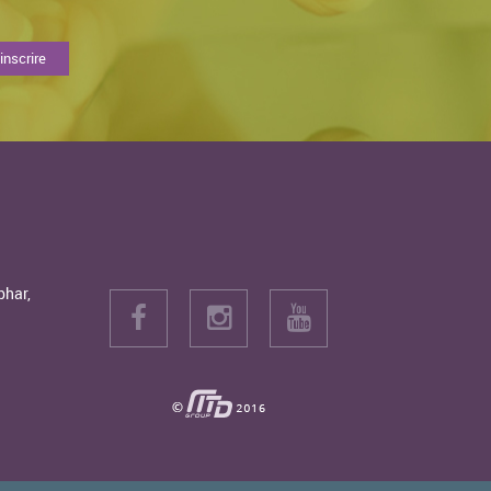
bhar,