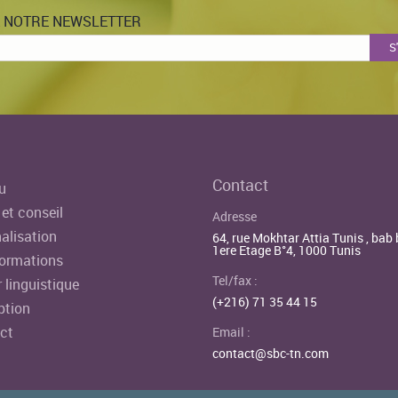
À NOTRE NEWSLETTER
Contact
u
et conseil
Adresse
alisation
64, rue Mokhtar Attia Tunis , bab 
1ere Etage B°4, 1000 Tunis
ormations
Tel/fax :
 linguistique
(+216) 71 35 44 15
ption
ct
Email :
contact@sbc-tn.com