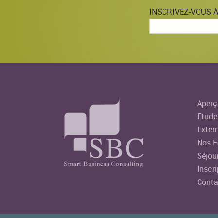
INSCRIVEZ-VOUS 
Aperç
Etude 
Extern
Nos F
Séjour
Inscri
Conta