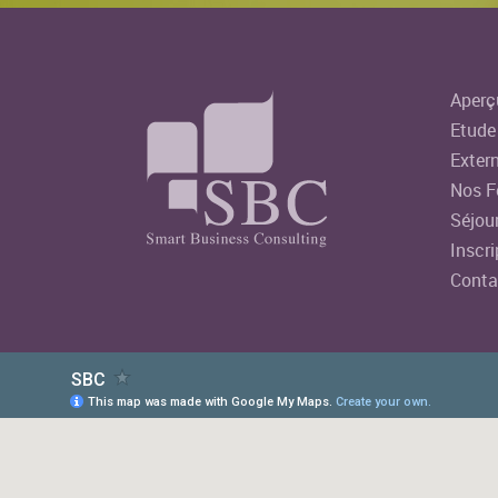
Aperç
Etude 
Extern
Nos F
Séjour
Inscri
Conta