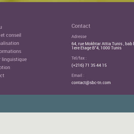
Contact
u
et conseil
Adresse
alisation
64, rue Mokhtar Attia Tunis , bab 
1ere Etage B°4, 1000 Tunis
ormations
Tel/fax :
 linguistique
(+216) 71 35 44 15
ption
ct
Email :
contact@sbc-tn.com